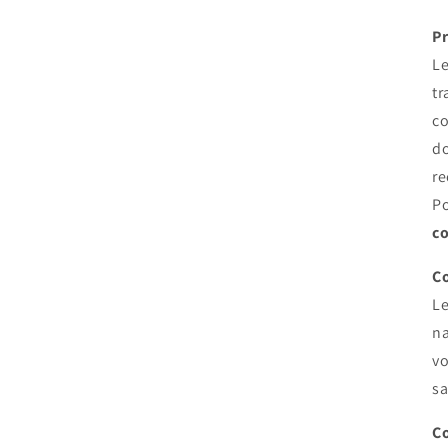
Pr
Le
tr
co
do
re
Po
co
C
Le
na
vo
sa
Co