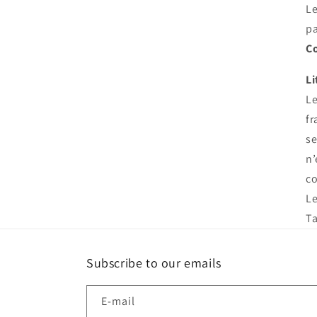
Le
pa
Co
Li
Le
fr
se
n’
c
Le
Ta
Subscribe to our emails
E-mail