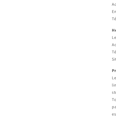
Ad
Em
Té
H
Le
Ad
Té
Si
Pr
Le
li
st
To
pa
es